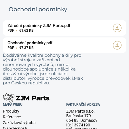
Obchodní podmínky
Záruční podmínky ZJM Parts.pdf
PDF
61.62 KB
Obchodní podmínky.pdf
PDF
97.37 KB
Dodáváme kvalitní pohony a díly pro
výrobní stroje a zařízení od
renomovaných výrobců, mimo
dlouhodobé spolupráce s několika
italskými výrobci jsme oficiální
distributoři výrobce převodovek i.Mak
pro Českou republiku.
MAPA WEBU
FAKTURAČNÍ ADRESA
Produkty
ZJM Parts s.r.o.
Brněnská 179
Reference
664 83, Domašov
Zakázková výroba
IČ: 13974190
O společnosti