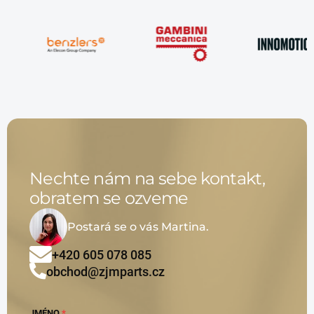
Nechte nám na sebe kontakt,
obratem se ozveme
Postará se o vás Martina.
+420 605 078 085
obchod@zjmparts.cz
JMÉNO