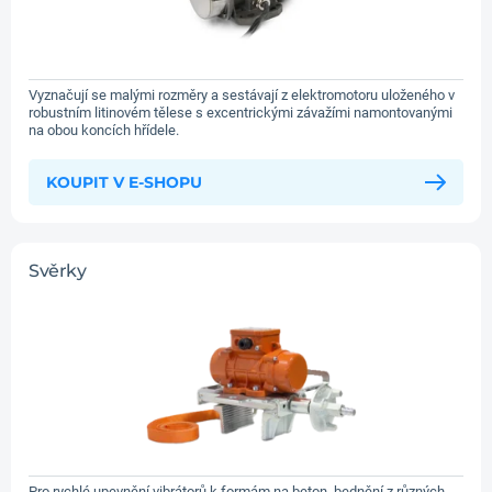
Vyznačují se malými rozměry a sestávají z elektromotoru uloženého v
robustním litinovém tělese s excentrickými závažími namontovanými
na obou koncích hřídele.
KOUPIT V E-SHOPU
Svěrky
Pro rychlé upevnění vibrátorů k formám na beton, bednění z různých