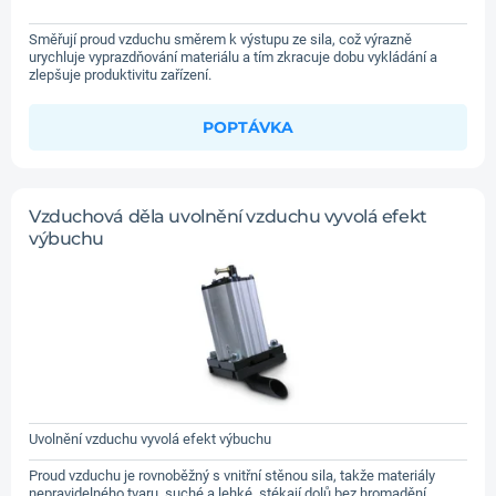
Směřují proud vzduchu směrem k výstupu ze sila, což výrazně
urychluje vyprazdňování materiálu a tím zkracuje dobu vykládání a
zlepšuje produktivitu zařízení.
POPTÁVKA
Vzduchová děla uvolnění vzduchu vyvolá efekt
výbuchu
Uvolnění vzduchu vyvolá efekt výbuchu
Proud vzduchu je rovnoběžný s vnitřní stěnou sila, takže materiály
nepravidelného tvaru, suché a lehké, stékají dolů bez hromadění