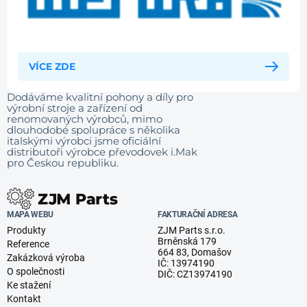
VÍCE ZDE
Dodáváme kvalitní pohony a díly pro
výrobní stroje a zařízení od
renomovaných výrobců, mimo
dlouhodobé spolupráce s několika
italskými výrobci jsme oficiální
distributoři výrobce převodovek i.Mak
pro Českou republiku.
MAPA WEBU
FAKTURAČNÍ ADRESA
Produkty
ZJM Parts s.r.o.
Brněnská 179
Reference
664 83, Domašov
Zakázková výroba
IČ: 13974190
O společnosti
DIČ: CZ13974190
Ke stažení
Kontakt